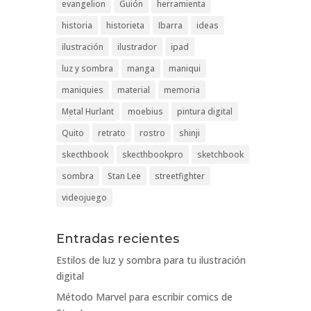
evangelion
Guión
herramienta
historia
historieta
Ibarra
ideas
ilustración
ilustrador
ipad
luz y sombra
manga
maniqui
maniquies
material
memoria
Metal Hurlant
moebius
pintura digital
Quito
retrato
rostro
shinji
skecthbook
skecthbookpro
sketchbook
sombra
Stan Lee
streetfighter
videojuego
Entradas recientes
Estilos de luz y sombra para tu ilustración
digital
Método Marvel para escribir comics de