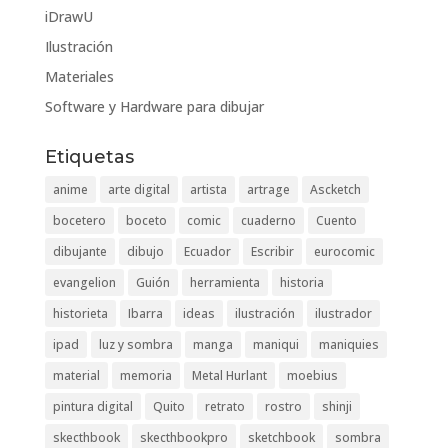
iDrawU
Ilustración
Materiales
Software y Hardware para dibujar
Etiquetas
anime
arte digital
artista
artrage
Ascketch
bocetero
boceto
comic
cuaderno
Cuento
dibujante
dibujo
Ecuador
Escribir
eurocomic
evangelion
Guión
herramienta
historia
historieta
Ibarra
ideas
ilustración
ilustrador
ipad
luz y sombra
manga
maniqui
maniquies
material
memoria
Metal Hurlant
moebius
pintura digital
Quito
retrato
rostro
shinji
skecthbook
skecthbookpro
sketchbook
sombra