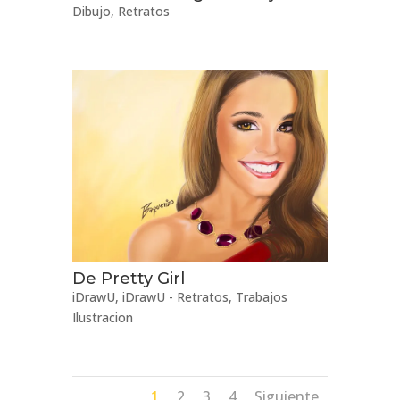
Dibujo
,
Retratos
De Pretty Girl
iDrawU
,
iDrawU - Retratos
,
Trabajos
Ilustracion
1
2
3
4
Siguiente