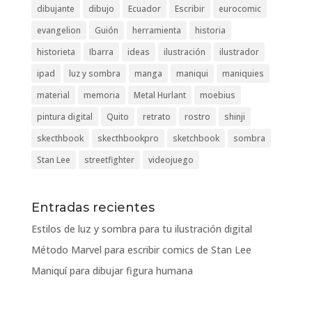
dibujante
dibujo
Ecuador
Escribir
eurocomic
evangelion
Guión
herramienta
historia
historieta
Ibarra
ideas
ilustración
ilustrador
ipad
luz y sombra
manga
maniqui
maniquies
material
memoria
Metal Hurlant
moebius
pintura digital
Quito
retrato
rostro
shinji
skecthbook
skecthbookpro
sketchbook
sombra
Stan Lee
streetfighter
videojuego
Entradas recientes
Estilos de luz y sombra para tu ilustración digital
Método Marvel para escribir comics de Stan Lee
Maniquí para dibujar figura humana