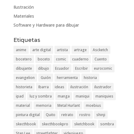
Ilustración
Materiales
Software y Hardware para dibujar
Etiquetas
anime
arte digital
artista
artrage
Ascketch
bocetero
boceto
comic
cuaderno
Cuento
dibujante
dibujo
Ecuador
Escribir
eurocomic
evangelion
Guión
herramienta
historia
historieta
Ibarra
ideas
ilustración
ilustrador
ipad
luz y sombra
manga
maniqui
maniquies
material
memoria
Metal Hurlant
moebius
pintura digital
Quito
retrato
rostro
shinji
skecthbook
skecthbookpro
sketchbook
sombra
Stan Lee
streetfighter
videojuego