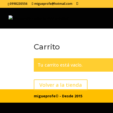
0998230556
migueprofe@hotmail.com
Carrito
Tu carrito está vacío.
Volver a la tienda
migueprofe© - Desde 2015