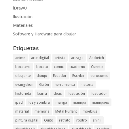
iDrawU
Ilustración
Materiales
Software y Hardware para dibujar
Etiquetas
anime
arte digital
artista
artrage
Ascketch
bocetero
boceto
comic
cuaderno
Cuento
dibujante
dibujo
Ecuador
Escribir
eurocomic
evangelion
Guión
herramienta
historia
historieta
Ibarra
ideas
ilustración
ilustrador
ipad
luz y sombra
manga
maniqui
maniquies
material
memoria
Metal Hurlant
moebius
pintura digital
Quito
retrato
rostro
shinji