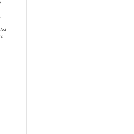
y
,
 Así
ro