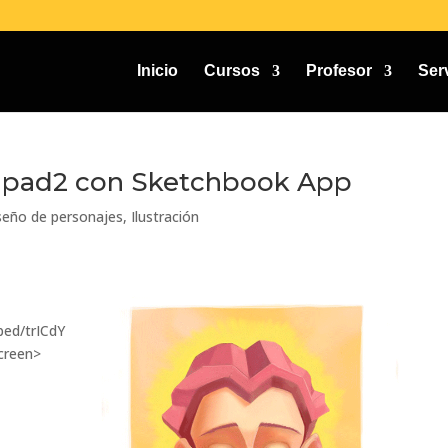
Inicio
Cursos
Profesor
Ser
n ipad2 con Sketchbook App
seño de personajes
,
Ilustración
ed/trICdY
creen>