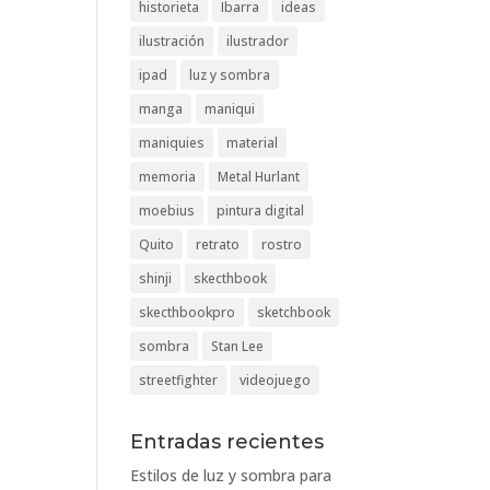
historieta
Ibarra
ideas
ilustración
ilustrador
ipad
luz y sombra
manga
maniqui
maniquies
material
memoria
Metal Hurlant
moebius
pintura digital
Quito
retrato
rostro
shinji
skecthbook
skecthbookpro
sketchbook
sombra
Stan Lee
streetfighter
videojuego
Entradas recientes
Estilos de luz y sombra para