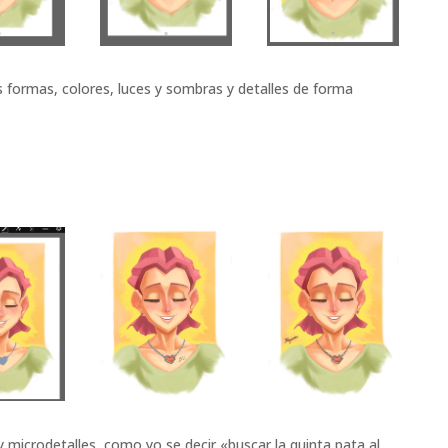
 formas, colores, luces y sombras y detalles de forma
y microdetalles, como yo se decir «buscar la quinta pata al