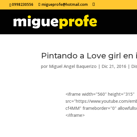
0998230556
migueprofe@hotmail.com
Pintando a Love girl e
por
Miguel Angel Baquerizo
|
Dic 21, 2016
|
Di
<iframe width="560" height="315"
src="https://www.youtube.com/emb
cf4MM" frameborder="0" allowfulls
</iframe>