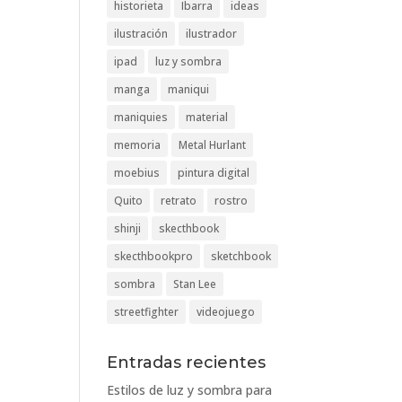
historieta
Ibarra
ideas
ilustración
ilustrador
ipad
luz y sombra
manga
maniqui
maniquies
material
memoria
Metal Hurlant
moebius
pintura digital
Quito
retrato
rostro
shinji
skecthbook
skecthbookpro
sketchbook
sombra
Stan Lee
streetfighter
videojuego
Entradas recientes
Estilos de luz y sombra para