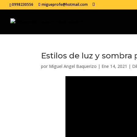
0998230556
migueprofe@hotmail.com
Estilos de luz y sombra p
por
Miguel Angel Baquerizo
|
Ene 14, 2021
|
Di