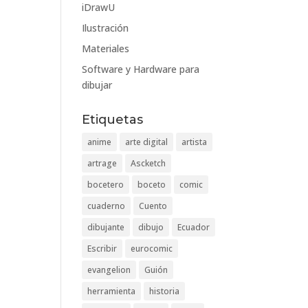
iDrawU
Ilustración
Materiales
Software y Hardware para
dibujar
Etiquetas
anime
arte digital
artista
artrage
Ascketch
bocetero
boceto
comic
cuaderno
Cuento
dibujante
dibujo
Ecuador
Escribir
eurocomic
evangelion
Guión
herramienta
historia