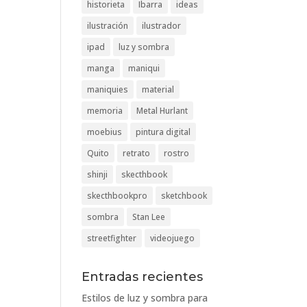
historieta
Ibarra
ideas
ilustración
ilustrador
ipad
luz y sombra
manga
maniqui
maniquies
material
memoria
Metal Hurlant
moebius
pintura digital
Quito
retrato
rostro
shinji
skecthbook
skecthbookpro
sketchbook
sombra
Stan Lee
streetfighter
videojuego
Entradas recientes
Estilos de luz y sombra para