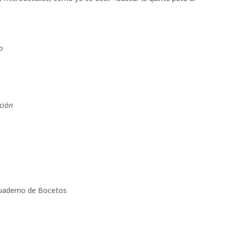
o
ción
uaderno de Bocetos