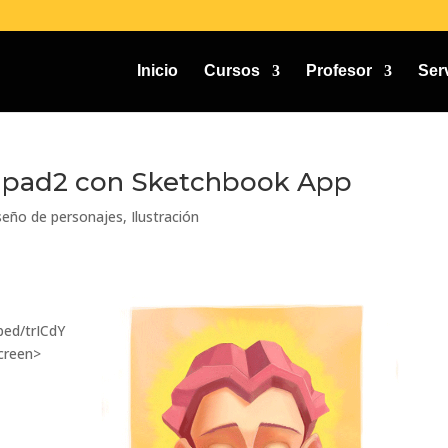
Inicio
Cursos
Profesor
Ser
n ipad2 con Sketchbook App
seño de personajes
,
Ilustración
ed/trICdY
creen>