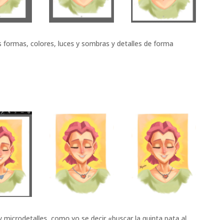
 formas, colores, luces y sombras y detalles de forma
y microdetalles, como yo se decir «buscar la quinta pata al