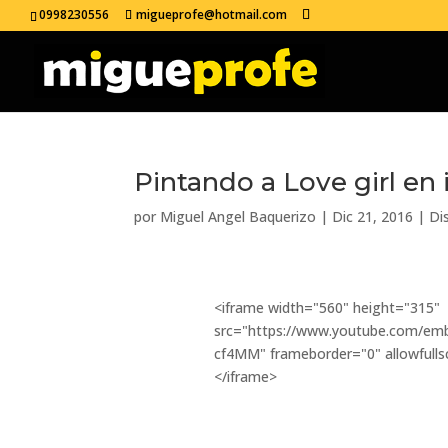
0998230556
migueprofe@hotmail.com
Pintando a Love girl e
por
Miguel Angel Baquerizo
|
Dic 21, 2016
|
Di
<iframe width="560" height="315"
src="https://www.youtube.com/emb
cf4MM" frameborder="0" allowfulls
</iframe>