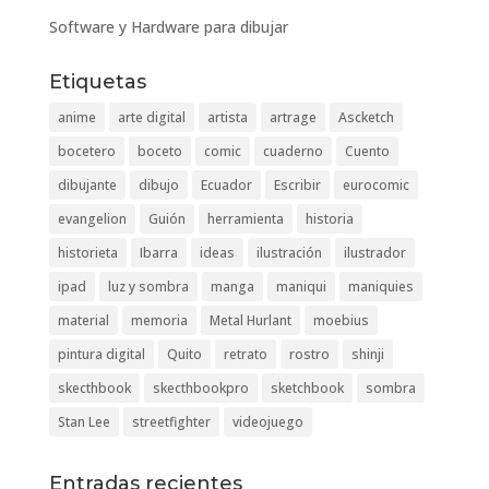
Software y Hardware para dibujar
Etiquetas
anime
arte digital
artista
artrage
Ascketch
bocetero
boceto
comic
cuaderno
Cuento
dibujante
dibujo
Ecuador
Escribir
eurocomic
evangelion
Guión
herramienta
historia
historieta
Ibarra
ideas
ilustración
ilustrador
ipad
luz y sombra
manga
maniqui
maniquies
material
memoria
Metal Hurlant
moebius
pintura digital
Quito
retrato
rostro
shinji
skecthbook
skecthbookpro
sketchbook
sombra
Stan Lee
streetfighter
videojuego
Entradas recientes