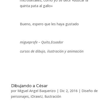
microdetalles, como yo se decir «buscar la
quinta pata al gallo»
Bueno, espero que les haya gustado
migueprofe – Quito,Ecuador
cursos de dibujo, ilustración y animación
Dibujando a César
por
Miguel Angel Baquerizo
|
Dic 2, 2016
|
Diseño de
personajes
,
iDrawU
,
Ilustración