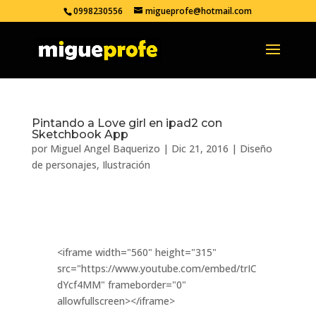
0998230556
migueprofe@hotmail.com
Pintando a Love girl en ipad2 con
Sketchbook App
por
Miguel Angel Baquerizo
|
Dic 21, 2016
|
Diseño
de personajes
,
Ilustración
<iframe width="560" height="315"
src="https://www.youtube.com/embed/trIC
dYcf4MM" frameborder="0"
allowfullscreen></iframe>