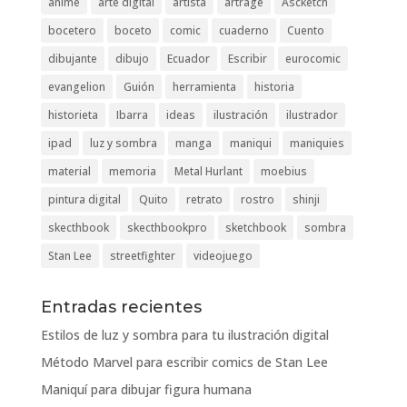
anime
arte digital
artista
artrage
Ascketch
bocetero
boceto
comic
cuaderno
Cuento
dibujante
dibujo
Ecuador
Escribir
eurocomic
evangelion
Guión
herramienta
historia
historieta
Ibarra
ideas
ilustración
ilustrador
ipad
luz y sombra
manga
maniqui
maniquies
material
memoria
Metal Hurlant
moebius
pintura digital
Quito
retrato
rostro
shinji
skecthbook
skecthbookpro
sketchbook
sombra
Stan Lee
streetfighter
videojuego
Entradas recientes
Estilos de luz y sombra para tu ilustración digital
Método Marvel para escribir comics de Stan Lee
Maniquí para dibujar figura humana