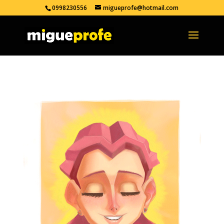
0998230556
migueprofe@hotmail.com