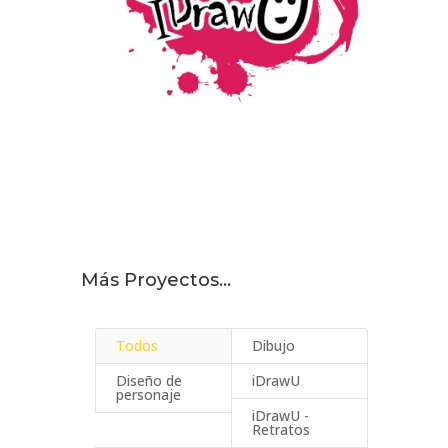
Más Proyectos…
Todos
Dibujo
Diseño de
iDrawU
personaje
iDrawU -
Retratos