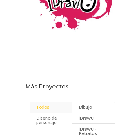
Más Proyectos…
Todos
Dibujo
Diseño de
iDrawU
personaje
iDrawU -
Retratos