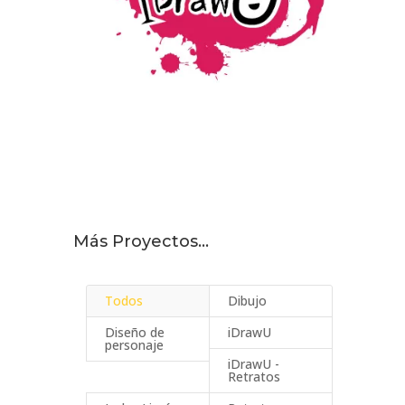
Más Proyectos…
Todos
Dibujo
Diseño de
iDrawU
personaje
iDrawU -
Retratos