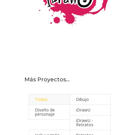
Más Proyectos…
Todos
Dibujo
Diseño de
iDrawU
personaje
iDrawU -
Retratos