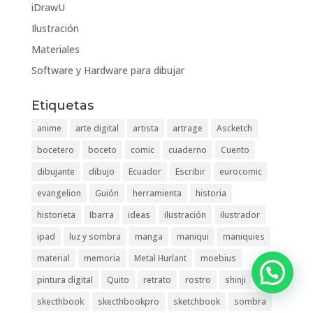
iDrawU
Ilustración
Materiales
Software y Hardware para dibujar
Etiquetas
anime
arte digital
artista
artrage
Ascketch
bocetero
boceto
comic
cuaderno
Cuento
dibujante
dibujo
Ecuador
Escribir
eurocomic
evangelion
Guión
herramienta
historia
historieta
Ibarra
ideas
ilustración
ilustrador
ipad
luz y sombra
manga
maniqui
maniquies
material
memoria
Metal Hurlant
moebius
pintura digital
Quito
retrato
rostro
shinji
skecthbook
skecthbookpro
sketchbook
sombra