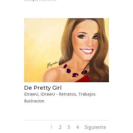
De Pretty Girl
iDrawU
,
iDrawU - Retratos
,
Trabajos
Ilustracion
1
2
3
4
Siguiente