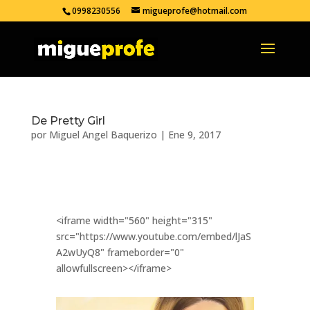
0998230556
migueprofe@hotmail.com
De Pretty Girl
por
Miguel Angel Baquerizo
|
Ene 9, 2017
<iframe width="560" height="315"
src="https://www.youtube.com/embed/lJaS
A2wUyQ8" frameborder="0"
allowfullscreen></iframe>