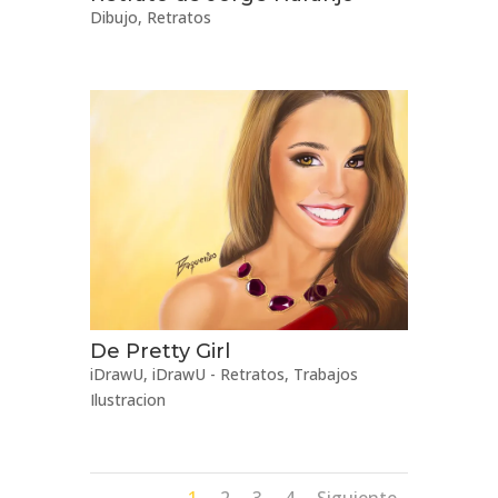
Dibujo
,
Retratos
De Pretty Girl
iDrawU
,
iDrawU - Retratos
,
Trabajos
Ilustracion
1
2
3
4
Siguiente