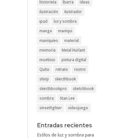
historieta
Ibarra
ideas
ilustración
ilustrador
ipad
luz y sombra
manga
maniqui
maniquies
material
memoria
Metal Hurlant
moebius
pintura digital
Quito
retrato
rostro
shinji
skecthbook
skecthbookpro
sketchbook
sombra
Stan Lee
streetfighter
videojuego
Entradas recientes
Estilos de luz y sombra para