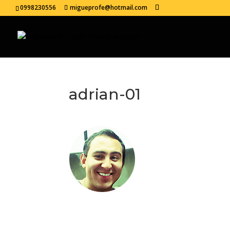
0998230556
migueprofe@hotmail.com
adrian-01