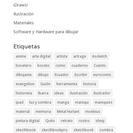
iDrawU
Ilustración
Materiales
Software y Hardware para dibujar
Etiquetas
anime
arte digital
artista
artrage
Ascketch
bocetero
boceto
comic
cuaderno
Cuento
dibujante
dibujo
Ecuador
Escribir
eurocomic
evangelion
Guión
herramienta
historia
historieta
Ibarra
ideas
ilustración
ilustrador
ipad
luz y sombra
manga
maniqui
maniquies
material
memoria
Metal Hurlant
moebius
pintura digital
Quito
retrato
rostro
shinji
skecthbook
skecthbookpro
sketchbook
sombra