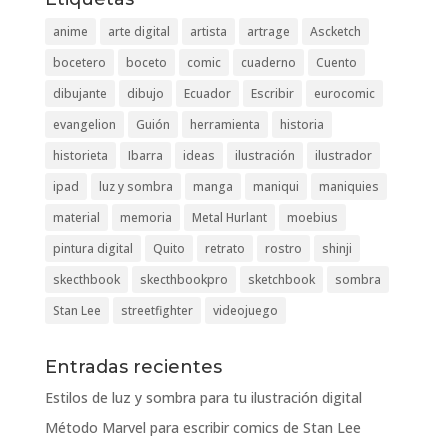
anime
arte digital
artista
artrage
Ascketch
bocetero
boceto
comic
cuaderno
Cuento
dibujante
dibujo
Ecuador
Escribir
eurocomic
evangelion
Guión
herramienta
historia
historieta
Ibarra
ideas
ilustración
ilustrador
ipad
luz y sombra
manga
maniqui
maniquies
material
memoria
Metal Hurlant
moebius
pintura digital
Quito
retrato
rostro
shinji
skecthbook
skecthbookpro
sketchbook
sombra
Stan Lee
streetfighter
videojuego
Entradas recientes
Estilos de luz y sombra para tu ilustración digital
Método Marvel para escribir comics de Stan Lee