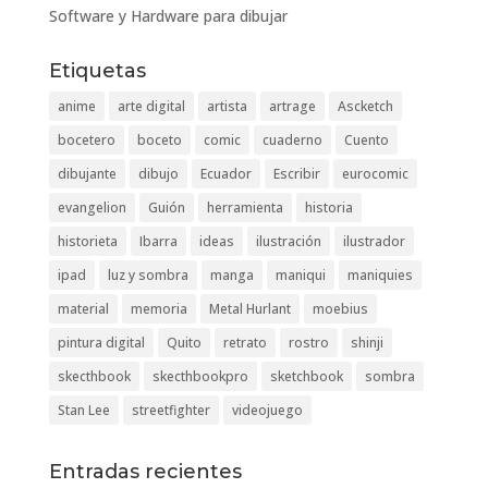
Software y Hardware para dibujar
Etiquetas
anime
arte digital
artista
artrage
Ascketch
bocetero
boceto
comic
cuaderno
Cuento
dibujante
dibujo
Ecuador
Escribir
eurocomic
evangelion
Guión
herramienta
historia
historieta
Ibarra
ideas
ilustración
ilustrador
ipad
luz y sombra
manga
maniqui
maniquies
material
memoria
Metal Hurlant
moebius
pintura digital
Quito
retrato
rostro
shinji
skecthbook
skecthbookpro
sketchbook
sombra
Stan Lee
streetfighter
videojuego
Entradas recientes