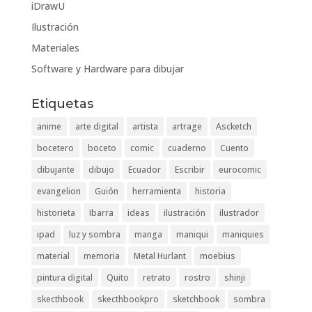
iDrawU
Ilustración
Materiales
Software y Hardware para dibujar
Etiquetas
anime
arte digital
artista
artrage
Ascketch
bocetero
boceto
comic
cuaderno
Cuento
dibujante
dibujo
Ecuador
Escribir
eurocomic
evangelion
Guión
herramienta
historia
historieta
Ibarra
ideas
ilustración
ilustrador
ipad
luz y sombra
manga
maniqui
maniquies
material
memoria
Metal Hurlant
moebius
pintura digital
Quito
retrato
rostro
shinji
skecthbook
skecthbookpro
sketchbook
sombra