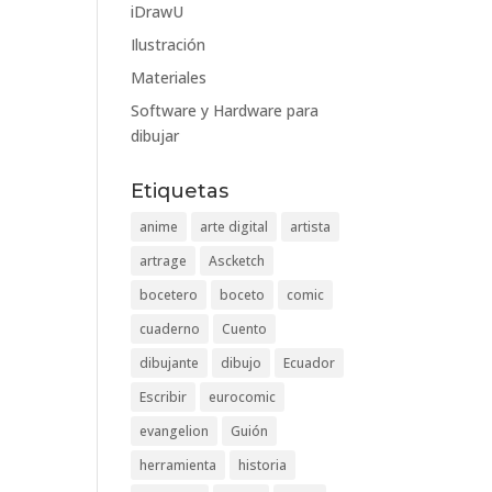
iDrawU
Ilustración
Materiales
Software y Hardware para
dibujar
Etiquetas
anime
arte digital
artista
artrage
Ascketch
bocetero
boceto
comic
cuaderno
Cuento
dibujante
dibujo
Ecuador
Escribir
eurocomic
evangelion
Guión
herramienta
historia