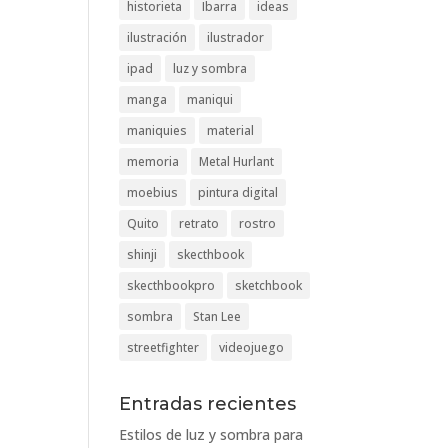
historieta
Ibarra
ideas
ilustración
ilustrador
ipad
luz y sombra
manga
maniqui
maniquies
material
memoria
Metal Hurlant
moebius
pintura digital
Quito
retrato
rostro
shinji
skecthbook
skecthbookpro
sketchbook
sombra
Stan Lee
streetfighter
videojuego
Entradas recientes
Estilos de luz y sombra para