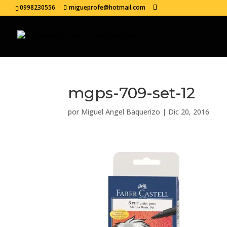
0998230556
migueprofe@hotmail.com
mgps-709-set-12
por
Miguel Angel Baquerizo
|
Dic 20, 2016