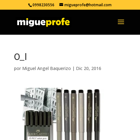
0998230556
migueprofe@hotmail.com
0_l
por
Miguel Angel Baquerizo
|
Dic 20, 2016