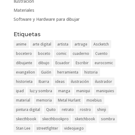
Ilustración
Materiales
Software y Hardware para dibujar
Etiquetas
anime
arte digital
artista
artrage
Ascketch
bocetero
boceto
comic
cuaderno
Cuento
dibujante
dibujo
Ecuador
Escribir
eurocomic
evangelion
Guión
herramienta
historia
historieta
Ibarra
ideas
ilustración
ilustrador
ipad
luz y sombra
manga
maniqui
maniquies
material
memoria
Metal Hurlant
moebius
pintura digital
Quito
retrato
rostro
shinji
skecthbook
skecthbookpro
sketchbook
sombra
Stan Lee
streetfighter
videojuego