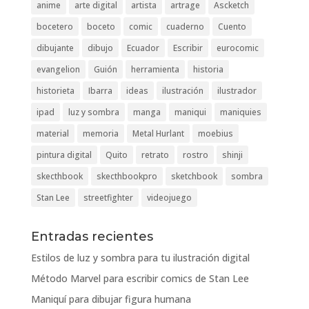
anime
arte digital
artista
artrage
Ascketch
bocetero
boceto
comic
cuaderno
Cuento
dibujante
dibujo
Ecuador
Escribir
eurocomic
evangelion
Guión
herramienta
historia
historieta
Ibarra
ideas
ilustración
ilustrador
ipad
luz y sombra
manga
maniqui
maniquies
material
memoria
Metal Hurlant
moebius
pintura digital
Quito
retrato
rostro
shinji
skecthbook
skecthbookpro
sketchbook
sombra
Stan Lee
streetfighter
videojuego
Entradas recientes
Estilos de luz y sombra para tu ilustración digital
Método Marvel para escribir comics de Stan Lee
Maniquí para dibujar figura humana