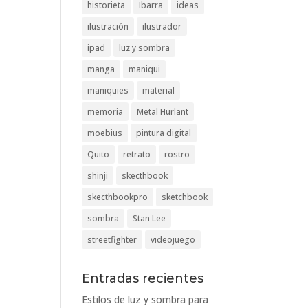
historieta
Ibarra
ideas
ilustración
ilustrador
ipad
luz y sombra
manga
maniqui
maniquies
material
memoria
Metal Hurlant
moebius
pintura digital
Quito
retrato
rostro
shinji
skecthbook
skecthbookpro
sketchbook
sombra
Stan Lee
streetfighter
videojuego
Entradas recientes
Estilos de luz y sombra para