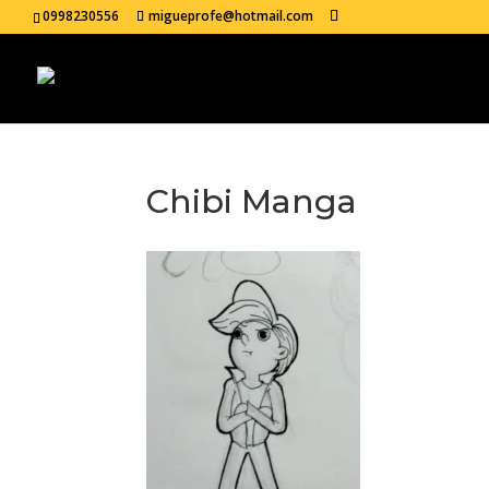
0998230556
migueprofe@hotmail.com
Chibi Manga