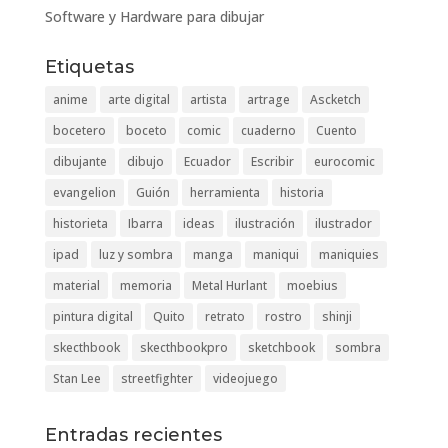
Software y Hardware para dibujar
Etiquetas
anime
arte digital
artista
artrage
Ascketch
bocetero
boceto
comic
cuaderno
Cuento
dibujante
dibujo
Ecuador
Escribir
eurocomic
evangelion
Guión
herramienta
historia
historieta
Ibarra
ideas
ilustración
ilustrador
ipad
luz y sombra
manga
maniqui
maniquies
material
memoria
Metal Hurlant
moebius
pintura digital
Quito
retrato
rostro
shinji
skecthbook
skecthbookpro
sketchbook
sombra
Stan Lee
streetfighter
videojuego
Entradas recientes