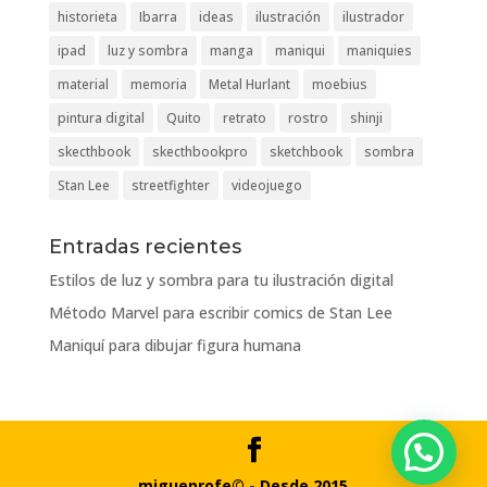
historieta
Ibarra
ideas
ilustración
ilustrador
ipad
luz y sombra
manga
maniqui
maniquies
material
memoria
Metal Hurlant
moebius
pintura digital
Quito
retrato
rostro
shinji
skecthbook
skecthbookpro
sketchbook
sombra
Stan Lee
streetfighter
videojuego
Entradas recientes
Estilos de luz y sombra para tu ilustración digital
Método Marvel para escribir comics de Stan Lee
Maniquí para dibujar figura humana
migueprofe© - Desde 2015