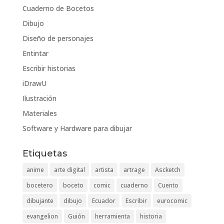
Cuaderno de Bocetos
Dibujo
Diseño de personajes
Entintar
Escribir historias
iDrawU
Ilustración
Materiales
Software y Hardware para dibujar
Etiquetas
anime
arte digital
artista
artrage
Ascketch
bocetero
boceto
comic
cuaderno
Cuento
dibujante
dibujo
Ecuador
Escribir
eurocomic
evangelion
Guión
herramienta
historia