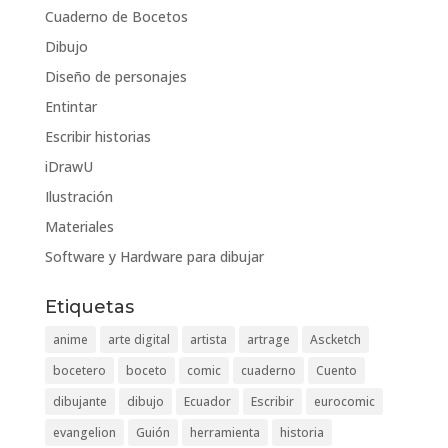
Cuaderno de Bocetos
Dibujo
Diseño de personajes
Entintar
Escribir historias
iDrawU
Ilustración
Materiales
Software y Hardware para dibujar
Etiquetas
anime
arte digital
artista
artrage
Ascketch
bocetero
boceto
comic
cuaderno
Cuento
dibujante
dibujo
Ecuador
Escribir
eurocomic
evangelion
Guión
herramienta
historia