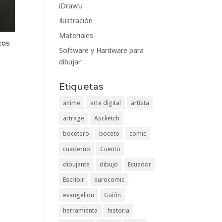
iDrawU
Ilustración
Materiales
cos
Software y Hardware para
dibujar
Etiquetas
anime
arte digital
artista
artrage
Ascketch
bocetero
boceto
comic
cuaderno
Cuento
dibujante
dibujo
Ecuador
Escribir
eurocomic
evangelion
Guión
herramienta
historia