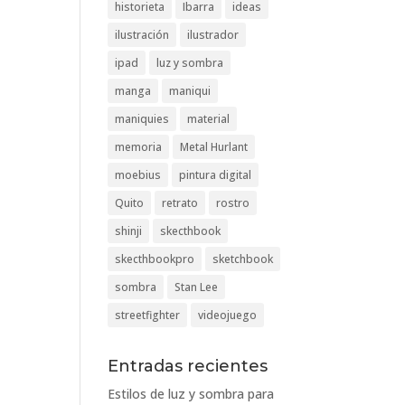
historieta
Ibarra
ideas
ilustración
ilustrador
ipad
luz y sombra
manga
maniqui
maniquies
material
memoria
Metal Hurlant
moebius
pintura digital
Quito
retrato
rostro
shinji
skecthbook
skecthbookpro
sketchbook
sombra
Stan Lee
streetfighter
videojuego
Entradas recientes
Estilos de luz y sombra para