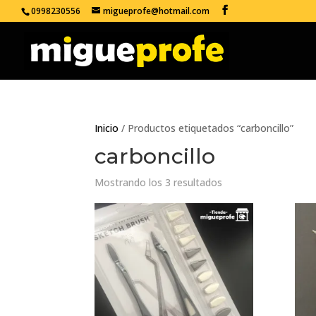
0998230556
migueprofe@hotmail.com
Inicio
/ Productos etiquetados “carboncillo”
carboncillo
Mostrando los 3 resultados