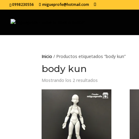
0998230556
migueprofe@hotmail.com
Inicio
/ Productos etiquetados “body kun”
body kun
Mostrando los 2 resultados