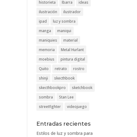
historieta
Ibarra
ideas
ilustración
ilustrador
ipad
luz y sombra
manga
maniqui
maniquies
material
memoria
Metal Hurlant
moebius
pintura digital
Quito
retrato
rostro
shinji
skecthbook
skecthbookpro
sketchbook
sombra
Stan Lee
streetfighter
videojuego
Entradas recientes
Estilos de luz y sombra para