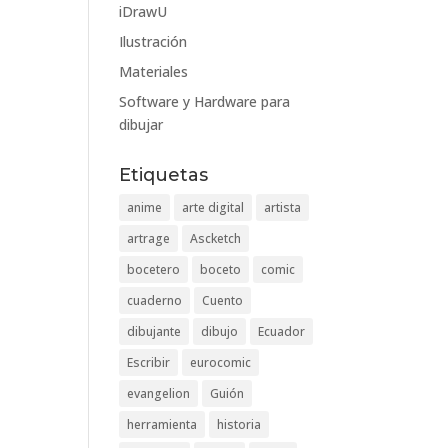
iDrawU
Ilustración
Materiales
Software y Hardware para
dibujar
Etiquetas
anime
arte digital
artista
artrage
Ascketch
bocetero
boceto
comic
cuaderno
Cuento
dibujante
dibujo
Ecuador
Escribir
eurocomic
evangelion
Guión
herramienta
historia