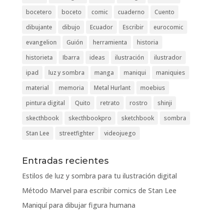
bocetero
boceto
comic
cuaderno
Cuento
dibujante
dibujo
Ecuador
Escribir
eurocomic
evangelion
Guión
herramienta
historia
historieta
Ibarra
ideas
ilustración
ilustrador
ipad
luz y sombra
manga
maniqui
maniquies
material
memoria
Metal Hurlant
moebius
pintura digital
Quito
retrato
rostro
shinji
skecthbook
skecthbookpro
sketchbook
sombra
Stan Lee
streetfighter
videojuego
Entradas recientes
Estilos de luz y sombra para tu ilustración digital
Método Marvel para escribir comics de Stan Lee
Maniquí para dibujar figura humana