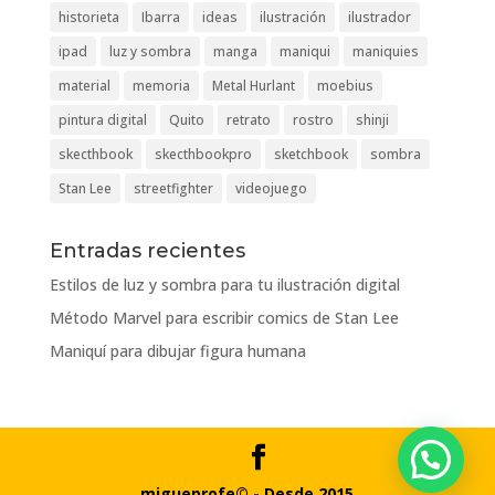
historieta
Ibarra
ideas
ilustración
ilustrador
ipad
luz y sombra
manga
maniqui
maniquies
material
memoria
Metal Hurlant
moebius
pintura digital
Quito
retrato
rostro
shinji
skecthbook
skecthbookpro
sketchbook
sombra
Stan Lee
streetfighter
videojuego
Entradas recientes
Estilos de luz y sombra para tu ilustración digital
Método Marvel para escribir comics de Stan Lee
Maniquí para dibujar figura humana
migueprofe© - Desde 2015