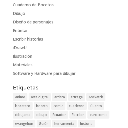
Cuaderno de Bocetos
Dibujo
Diseño de personajes
Entintar
Escribir historias
iDrawU
Ilustración
Materiales
Software y Hardware para dibujar
Etiquetas
anime
arte digital
artista
artrage
Ascketch
bocetero
boceto
comic
cuaderno
Cuento
dibujante
dibujo
Ecuador
Escribir
eurocomic
evangelion
Guión
herramienta
historia