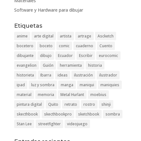
Materiales
Software y Hardware para dibujar
Etiquetas
anime
arte digital
artista
artrage
Ascketch
bocetero
boceto
comic
cuaderno
Cuento
dibujante
dibujo
Ecuador
Escribir
eurocomic
evangelion
Guión
herramienta
historia
historieta
Ibarra
ideas
ilustración
ilustrador
ipad
luz y sombra
manga
maniqui
maniquies
material
memoria
Metal Hurlant
moebius
pintura digital
Quito
retrato
rostro
shinji
skecthbook
skecthbookpro
sketchbook
sombra
Stan Lee
streetfighter
videojuego