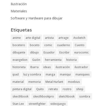
Ilustración
Materiales
Software y Hardware para dibujar
Etiquetas
anime
arte digital
artista
artrage
Ascketch
bocetero
boceto
comic
cuaderno
Cuento
dibujante
dibujo
Ecuador
Escribir
eurocomic
evangelion
Guión
herramienta
historia
historieta
Ibarra
ideas
ilustración
ilustrador
ipad
luz y sombra
manga
maniqui
maniquies
material
memoria
Metal Hurlant
moebius
pintura digital
Quito
retrato
rostro
shinji
skecthbook
skecthbookpro
sketchbook
sombra
Stan Lee
streetfighter
videojuego