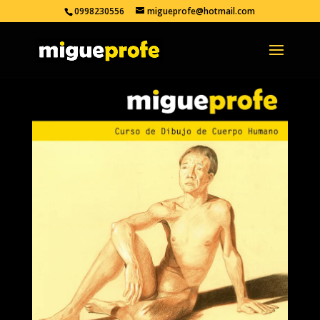
0998230556
migueprofe@hotmail.com