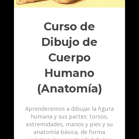
Curso de
Dibujo de
Cuerpo
Humano
(Anatomía)
Aprenderemos a dibujar la figura
humana y sus partes: torsos,
extremidades, manos y pies y su
anatomía básica, de forma