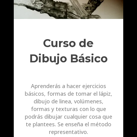
Curso de
Dibujo Básico
Aprenderás a hacer ejercicios
básicos, formas de tomar el lápiz,
dibujo de linea, volúmenes,
formas y texturas con lo que
podrás dibujar cualquier cosa que
te plantees. Se enseña el método
representativo.