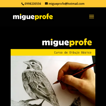
0998230556
migueprofe@hotmail.com