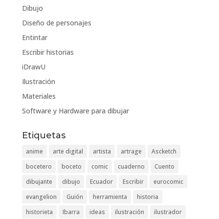
Dibujo
Diseño de personajes
Entintar
Escribir historias
iDrawU
Ilustración
Materiales
Software y Hardware para dibujar
Etiquetas
anime
arte digital
artista
artrage
Ascketch
bocetero
boceto
comic
cuaderno
Cuento
dibujante
dibujo
Ecuador
Escribir
eurocomic
evangelion
Guión
herramienta
historia
historieta
Ibarra
ideas
ilustración
ilustrador