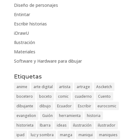
Diseño de personajes
Entintar
Escribir historias
iDrawU
Ilustración
Materiales
Software y Hardware para dibujar
Etiquetas
anime
arte digital
artista
artrage
Ascketch
bocetero
boceto
comic
cuaderno
Cuento
dibujante
dibujo
Ecuador
Escribir
eurocomic
evangelion
Guión
herramienta
historia
historieta
Ibarra
ideas
ilustración
ilustrador
ipad
luz y sombra
manga
maniqui
maniquies